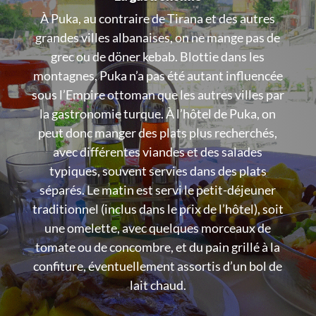
À Puka, au contraire de Tirana et des autres
grandes villes albanaises, on ne mange pas de
grec ou de döner kebab. Blottie dans les
montagnes, Puka n’a pas été autant influencée
sous l’Empire ottoman que les autres villes par
la gastronomie turque. À l’hôtel de Puka, on
peut donc manger des plats plus recherchés,
avec différentes viandes et des salades
typiques, souvent servies dans des plats
séparés. Le matin est servi le petit-déjeuner
traditionnel (inclus dans le prix de l’hôtel), soit
une omelette, avec quelques morceaux de
tomate ou de concombre, et du pain grillé à la
confiture, éventuellement assortis d’un bol de
lait chaud.