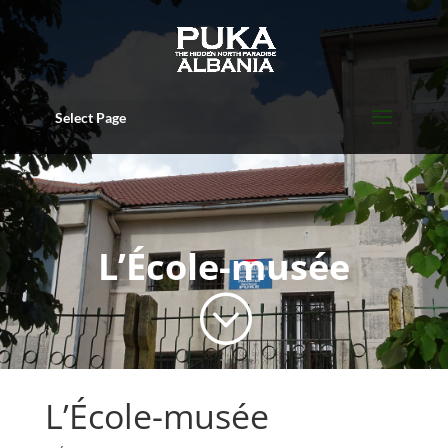
Select Page
L’École-musée
;
L’École-musée